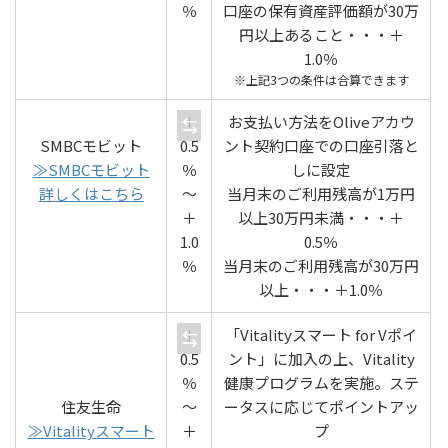
％
口座の保有資産評価額が30万
円以上あること・・・＋
1.0％
※上記3つの条件は合算できます
＋
お支払い方法をOliveアカウ
SMBCモビット
0.5
ント契約口座での口座引落と
≫SMBCモビット
％
しに設定
詳しくはこちら
〜
当月末のご利用残高が1万円
＋
以上30万円未満・・・＋
1.0
0.5％
％
当月末のご利用残高が30万円
以上・・・＋1.0％
＋
「Vitalityスマート for Vポイ
0.5
ント」に加入の上、Vitality
％
健康プログラムを実施。ステ
住友生命
〜
ータスに応じてポイントアッ
≫Vitalityスマート
＋
プ