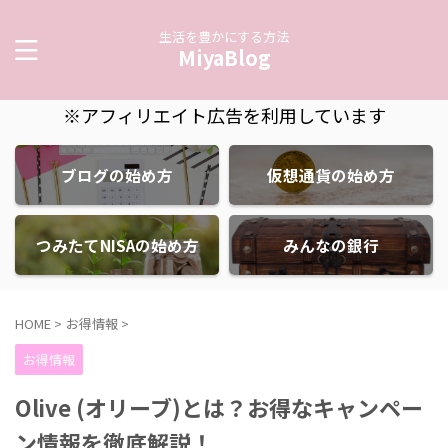
生活を豊かにする方法
MiyaBlog
※アフィリエイト広告を利用しています
ブログの始め方
仮想通貨の始め方
つみたてNISAの始め方
みんなの銀行
HOME
>
お得情報
>
お得情報
Olive (オリーブ)とは？お得なキャンペー
ン情報を徹底解説！