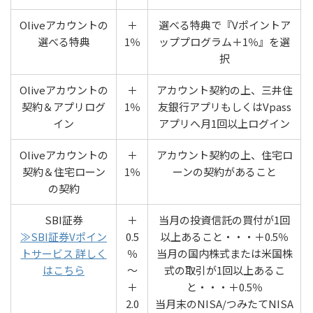
Oliveアカウントの
＋
選べる特典で『Vポイントア
選べる特典
1％
ッププログラム＋1％』を選
択
Oliveアカウントの
＋
アカウント契約の上、三井住
契約＆アプリログ
1％
友銀行アプリもしくはVpass
イン
アプリへ月1回以上ログイン
Oliveアカウントの
＋
アカウント契約の上、住宅ロ
契約＆住宅ローン
1％
ーンの契約があること
の契約
SBI証券
＋
当月の投資信託の買付が1回
≫SBI証券Vポイン
0.5
以上あること・・・＋0.5％
トサービス 詳しく
％
当月の国内株式または米国株
はこちら
〜
式の取引が1回以上あるこ
＋
と・・・＋0.5％
2.0
当月末のNISA/つみたてNISA